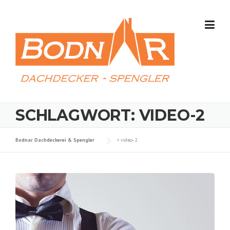
Skip
to
content
SCHLAGWORT:
VIDEO-2
Bodnar Dachdeckerei & Spengler
>
video-2