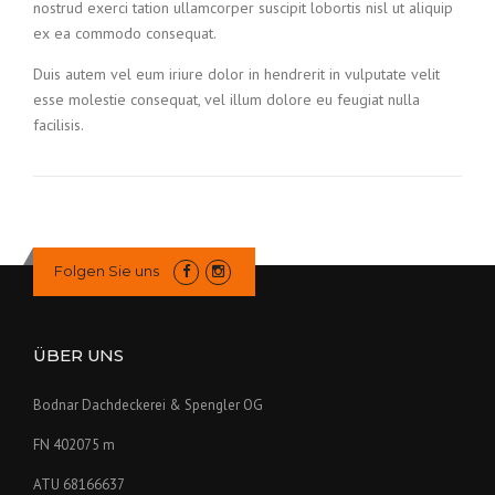
nostrud exerci tation ullamcorper suscipit lobortis nisl ut aliquip
ex ea commodo consequat.
Duis autem vel eum iriure dolor in hendrerit in vulputate velit
esse molestie consequat, vel illum dolore eu feugiat nulla
facilisis.
Folgen Sie uns
ÜBER UNS
Bodnar Dachdeckerei & Spengler OG
FN 402075 m
ATU 68166637