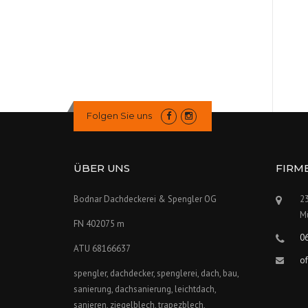
Folgen Sie uns
ÜBER UNS
FIRM
Bodnar Dachdeckerei & Spengler OG
23
Mü
FN 402075 m
0
ATU 68166637
o
spengler, dachdecker, spenglerei, dach, bau,
sanierung, dachsanierung, leichtdach,
sanieren, ziegelblech, trapezblech,