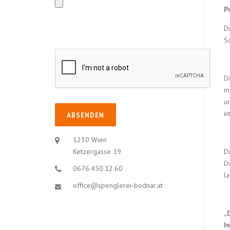
P
D
S
D
m
u
in
1230 Wien
D
Ketzergasse 19
D
0676.450.12.60
la
office@spenglerei-bodnar.at
„
I