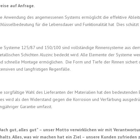
reise auf Anfrage.
ie Anwendung des angemessenen Systems ermöglicht die effektive Ableit
chlüsselbedeutung für die Lebensdauer und Funktionalität hat Dies schützt
ie Systeme 125/87 und 150/100 sind vollständige Rinnensysteme aus dem 
etallischen Schichten Aluzinc bedeckt wird. Alle Elemente der Systeme werd
nd schnelle Montage ermöglichen. Die Form und Tiefe der Rinnen sichert 
tensiven und langfristigen Regenfälle.
ie sorgfältige Wahl des Lieferanten der Materialien hat den bedeutenden E
ies wird als den Widerstand gegen die Korrosion und Verfärbung ausgedrü
ngjähriger Garantie umfasst.
Dach gut, alles gut” – unser Motto verwirklichen wir mit Verantwor
nhalts. Alles, was wir machen hat ein Ziel – unsere Kunden zufrieden z