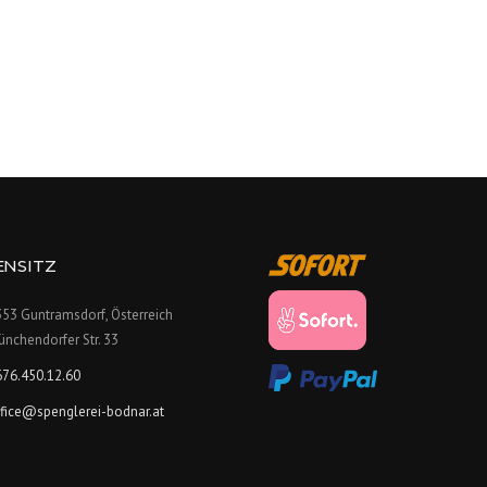
ENSITZ
53 Guntramsdorf, Österreich
nchendorfer Str. 33
676.450.12.60
ffice@spenglerei-bodnar.at