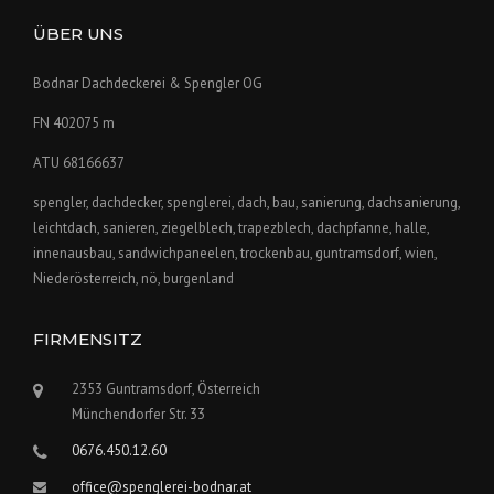
ÜBER UNS
Bodnar Dachdeckerei & Spengler OG
FN 402075 m
ATU 68166637
spengler, dachdecker, spenglerei, dach, bau, sanierung, dachsanierung,
leichtdach, sanieren, ziegelblech, trapezblech, dachpfanne, halle,
innenausbau, sandwichpaneelen, trockenbau, guntramsdorf, wien,
Niederösterreich, nö, burgenland
FIRMENSITZ
2353 Guntramsdorf, Österreich
Münchendorfer Str. 33
0676.450.12.60
office@spenglerei-bodnar.at