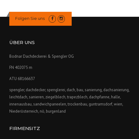
Folgen Sie uns
ÜBER UNS
Bodnar Dachdeckerei & Spengler OG
FN 402075 m
ATU 68166637
spengler, dachdecker, spenglerei, dach, bau, sanierung, dachsanierung,
leichtdach, sanieren, ziegelblech, trapezblech, dachpfanne, halle,
innenausbau, sandwichpaneelen, trockenbau, guntramsdorf, wien,
Niederösterreich, nö, burgenland
FIRMENSITZ