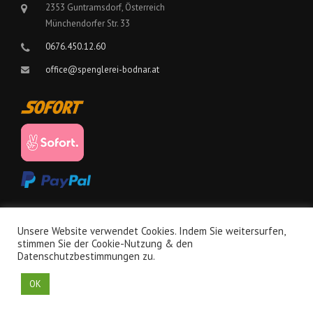
2353 Guntramsdorf, Österreich
Münchendorfer Str. 33
0676.450.12.60
office@spenglerei-bodnar.at
Unsere Website verwendet Cookies. Indem Sie weitersurfen,
stimmen Sie der Cookie-Nutzung & den
Datenschutzbestimmungen zu.
Copyright © 2026, Bodnar Dachdeckerei & Spengler by
Solcreation
OK
Datenschutz
AGB
Impressum
Kontakt