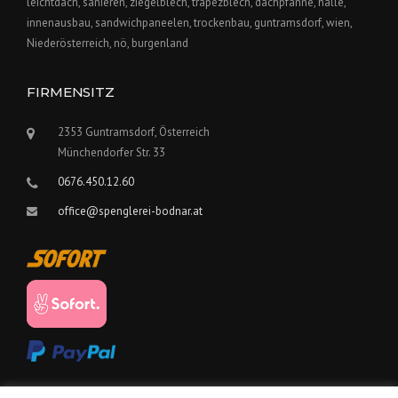
leichtdach, sanieren, ziegelblech, trapezblech, dachpfanne, halle,
innenausbau, sandwichpaneelen, trockenbau, guntramsdorf, wien,
Niederösterreich, nö, burgenland
FIRMENSITZ
2353 Guntramsdorf, Österreich
Münchendorfer Str. 33
0676.450.12.60
office@spenglerei-bodnar.at