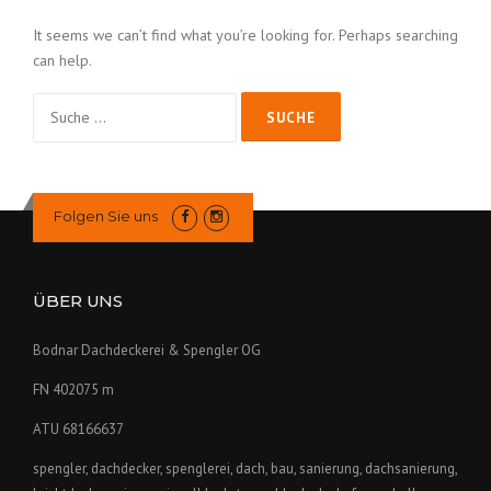
It seems we can’t find what you’re looking for. Perhaps searching
can help.
Suche
nach:
Folgen Sie uns
ÜBER UNS
Bodnar Dachdeckerei & Spengler OG
FN 402075 m
ATU 68166637
spengler, dachdecker, spenglerei, dach, bau, sanierung, dachsanierung,