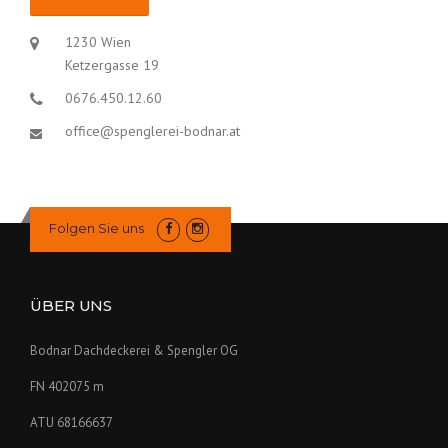
1230 Wien
Ketzergasse 19
0676.450.12.60
office@spenglerei-bodnar.at
Folgen Sie uns
ÜBER UNS
Bodnar Dachdeckerei & Spengler OG
FN 402075 m
ATU 68166637