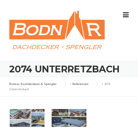
Skip
to
content
2074 UNTERRETZBACH
Bodnar Dachdeckerei & Spengler
>
Referenzen
>
2074
Unterretzbach