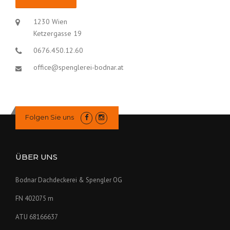
1230 Wien
Ketzergasse 19
0676.450.12.60
office@spenglerei-bodnar.at
Folgen Sie uns
ÜBER UNS
Bodnar Dachdeckerei & Spengler OG
FN 402075 m
ATU 68166637