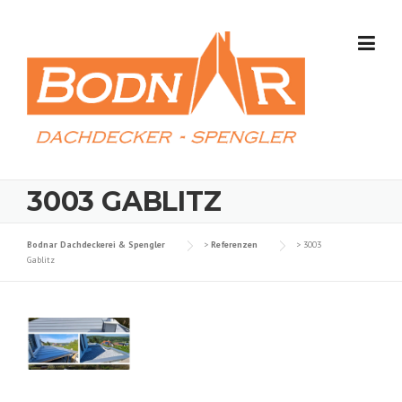
Skip
to
content
3003 GABLITZ
Bodnar Dachdeckerei & Spengler
>
Referenzen
>
3003
Gablitz