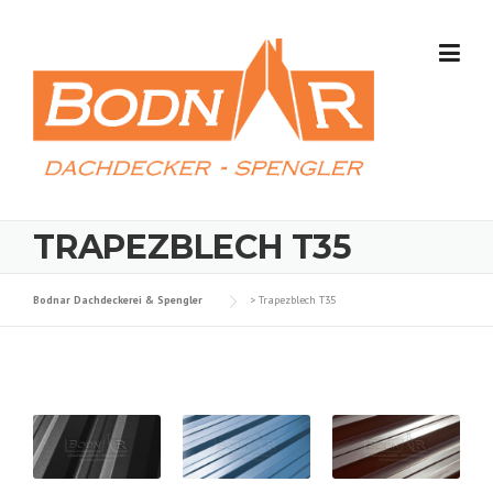
Skip
to
content
TRAPEZBLECH T35
Bodnar Dachdeckerei & Spengler
>
Trapezblech T35