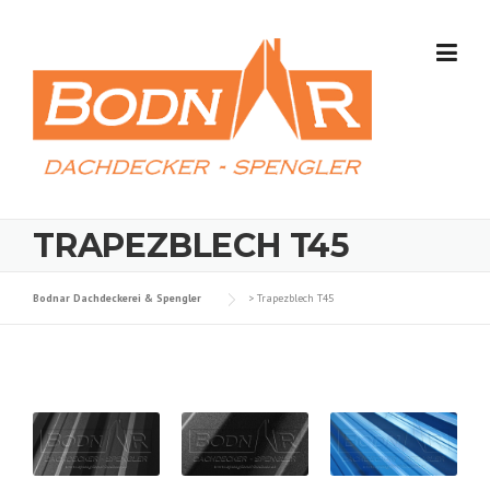
Skip
to
content
TRAPEZBLECH T45
Bodnar Dachdeckerei & Spengler
>
Trapezblech T45