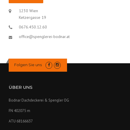
1230 Wien
Ketzergasse 19
0676.450.12.60
office@spenglerei-bodnar.at
Folgen Sie uns
ÜBER UNS
Bodnar Dachdeckerei & Spengler OG
FN 402075 m
ATU 68166637